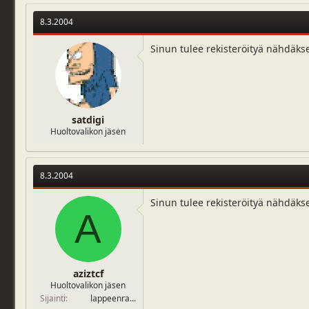
8.3.2004
Sinun tulee rekisteröityä nähdäks
satdigi
Huoltovalikon jäsen
8.3.2004
Sinun tulee rekisteröityä nähdäks
A
aziztcf
Huoltovalikon jäsen
Sijainti
lappeenra...