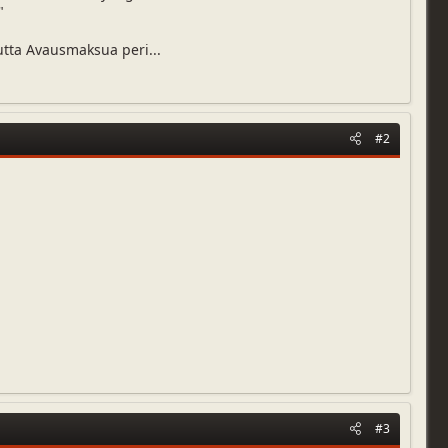
"
utta Avausmaksua peri...
#2
#3