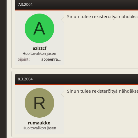
7.3.2004
Sinun tulee rekisteröityä nähdäks
A
aziztcf
Huoltovalikon jäsen
Sijainti
lappeenra...
8.3.2004
Sinun tulee rekisteröityä nähdäks
R
rumaukko
Huoltovalikon jäsen