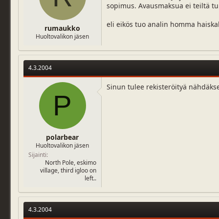
sopimus. Avausmaksua ei teiltä tul
j
i
u
v
n
ä
eli eikös tuo analin homma haiska
rumaukko
a
m
Huoltovalikon jäsen
l
ä
o
ä
i
r
t
ä
4.3.2004
t
a
Sinun tulee rekisteröityä nähdäks
j
P
a
polarbear
Huoltovalikon jäsen
Sijainti
North Pole, eskimo
village, third igloo on
left..
4.3.2004