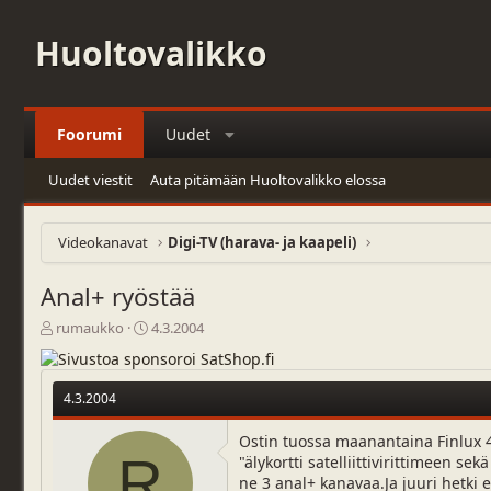
Huoltovalikko
Foorumi
Uudet
Uudet viestit
Auta pitämään Huoltovalikko elossa
Videokanavat
Digi-TV (harava- ja kaapeli)
Anal+ ryöstää
V
A
rumaukko
4.3.2004
i
l
e
o
s
i
4.3.2004
t
t
i
u
Ostin tuossa maanantaina Finlux 42
k
s
R
"älykortti satelliittivirittimeen s
e
p
ne 3 anal+ kanavaa.Ja juuri hetki e
t
ä