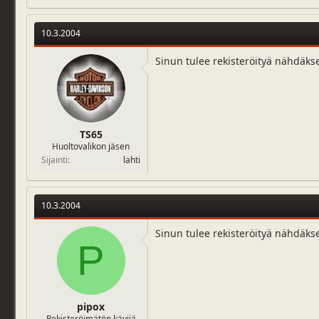
10.3.2004
Sinun tulee rekisteröityä nähdäks
TS65
Huoltovalikon jäsen
Sijainti
lahti
10.3.2004
Sinun tulee rekisteröityä nähdäks
P
pipox
Rekisteröimätön kävijä