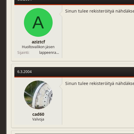
Sinun tulee rekisteröityä nähdäks
A
aziztcf
Huoltovalikon jäsen
Sijainti
lappeenra...
6.3.2004
Sinun tulee rekisteröityä nähdäks
cad60
Valvoja