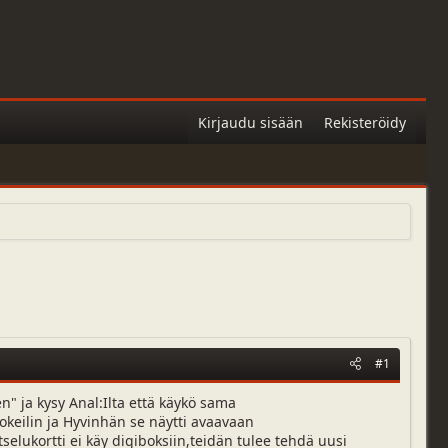
Kirjaudu sisään
Rekisteröidy
#1
n" ja kysy Anal:Ilta että käykö sama
kokeilin ja Hyvinhän se näytti avaavaan
atselukortti ei käy digiboksiin,teidän tulee tehdä uusi