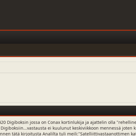
0 Digiboksin jossa on Conax kortinlukija ja ajattelin olla "rehelline
ekä Digiboksiin...vastausta ei kuulunut keskiviikkoon mennessä joten 
nnen tätä kirjoitusta Analilta tuli meili:"Satelliittivastaanottimen k