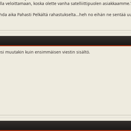
la veloittamaan, koska olette vanha satelliittipuolen asiakkaamme.
hda aika Pahasti Pelkältä rahastukselta...heh no eihän ne sentää u
esi muutakin kuin ensimmäisen viestin sisältö.