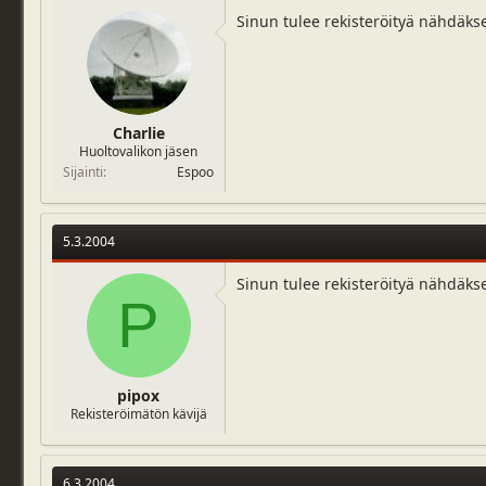
Sinun tulee rekisteröityä nähdäks
Charlie
Huoltovalikon jäsen
Sijainti
Espoo
5.3.2004
Sinun tulee rekisteröityä nähdäks
P
pipox
Rekisteröimätön kävijä
6.3.2004