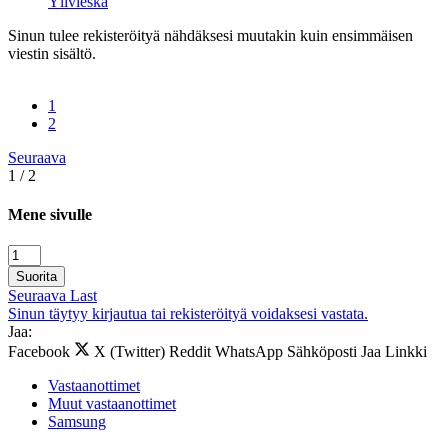
Ylivieska
Sinun tulee rekisteröityä nähdäksesi muutakin kuin ensimmäisen
viestin sisältö.
1
2
Seuraava
1 / 2
Mene sivulle
Suorita
Seuraava
Last
Sinun täytyy kirjautua tai rekisteröityä voidaksesi vastata.
Jaa:
Facebook
X (Twitter)
Reddit
WhatsApp
Sähköposti
Jaa
Linkki
Vastaanottimet
Muut vastaanottimet
Samsung