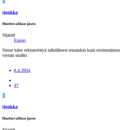
T
tjonkka
Huoltovalikon jäsen
Sijainti
Espoo
Sinun tulee rekisteröityä nähdäksesi muutakin kuin ensimmäisen
viestin sisältö.
8.4.2004
#7
T
tjonkka
Huoltovalikon jäsen
Sijainti