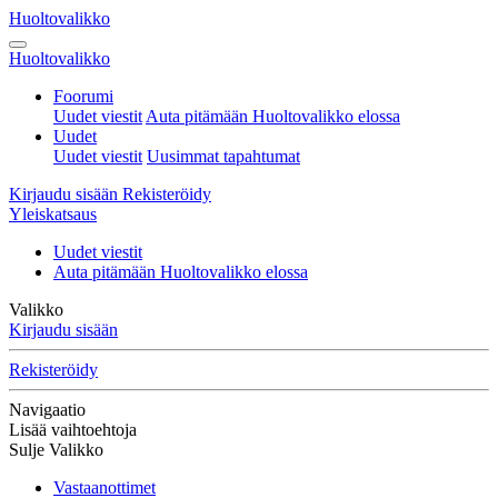
Huoltovalikko
Huoltovalikko
Foorumi
Uudet viestit
Auta pitämään Huoltovalikko elossa
Uudet
Uudet viestit
Uusimmat tapahtumat
Kirjaudu sisään
Rekisteröidy
Yleiskatsaus
Uudet viestit
Auta pitämään Huoltovalikko elossa
Valikko
Kirjaudu sisään
Rekisteröidy
Navigaatio
Lisää vaihtoehtoja
Sulje Valikko
Vastaanottimet