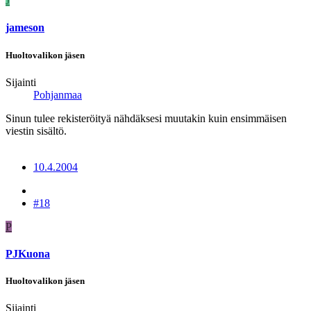
J
jameson
Huoltovalikon jäsen
Sijainti
Pohjanmaa
Sinun tulee rekisteröityä nähdäksesi muutakin kuin ensimmäisen
viestin sisältö.
10.4.2004
#18
P
PJKuona
Huoltovalikon jäsen
Sijainti