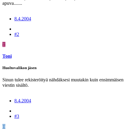
apuva.......
8.4.2004
#2
T
Toni
Huoltovalikon jäsen
Sinun tulee rekisteröityä nähdäksesi muutakin kuin ensimmäisen
viestin sisältö.
8.4.2004
#3
T