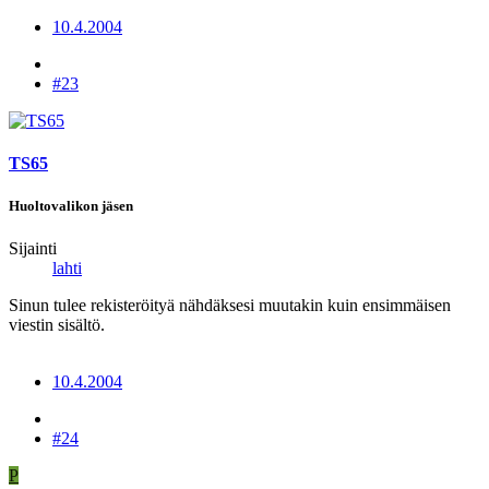
10.4.2004
#23
TS65
Huoltovalikon jäsen
Sijainti
lahti
Sinun tulee rekisteröityä nähdäksesi muutakin kuin ensimmäisen
viestin sisältö.
10.4.2004
#24
P