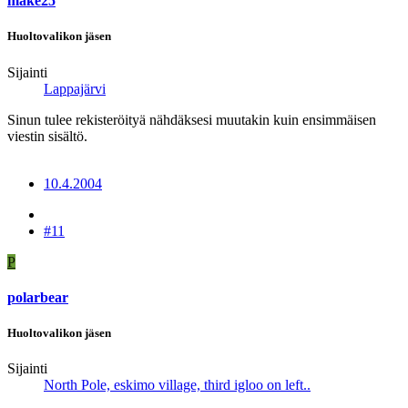
make25
Huoltovalikon jäsen
Sijainti
Lappajärvi
Sinun tulee rekisteröityä nähdäksesi muutakin kuin ensimmäisen
viestin sisältö.
10.4.2004
#11
P
polarbear
Huoltovalikon jäsen
Sijainti
North Pole, eskimo village, third igloo on left..