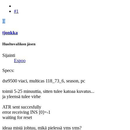
#1
T
tjonkka
Huoltovalikon jäsen
Sijainti
Espoo
Specs:
dsr9500 viaci, multicas 118_73_6, season, pc
toimii 5-25 minuuttia, sitten tulee katoaa kuvatus...
ja yleensä tulee virhe
ATR sent succesfully
error receiving INS [0]=-1
waiting for reset
ideaa mistä johtuu, mikä pielessä yms yms?