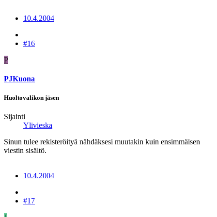
10.4.2004
#16
P
PJKuona
Huoltovalikon jäsen
Sijainti
Ylivieska
Sinun tulee rekisteröityä nähdäksesi muutakin kuin ensimmäisen
viestin sisältö.
10.4.2004
#17