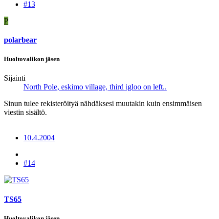
#13
P
polarbear
Huoltovalikon jäsen
Sijainti
North Pole, eskimo village, third igloo on left..
Sinun tulee rekisteröityä nähdäksesi muutakin kuin ensimmäisen
viestin sisältö.
10.4.2004
#14
TS65
Huoltovalikon jäsen