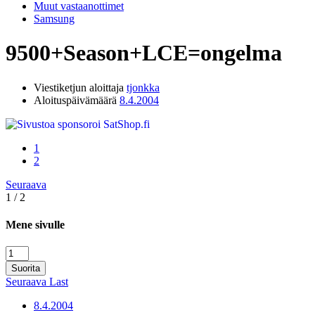
Muut vastaanottimet
Samsung
9500+Season+LCE=ongelma
Viestiketjun aloittaja
tjonkka
Aloituspäivämäärä
8.4.2004
1
2
Seuraava
1 / 2
Mene sivulle
Suorita
Seuraava
Last
8.4.2004