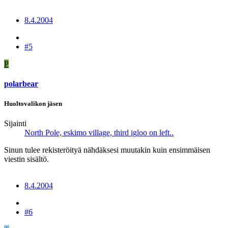
8.4.2004
#5
P
polarbear
Huoltovalikon jäsen
Sijainti
North Pole, eskimo village, third igloo on left..
Sinun tulee rekisteröityä nähdäksesi muutakin kuin ensimmäisen
viestin sisältö.
8.4.2004
#6