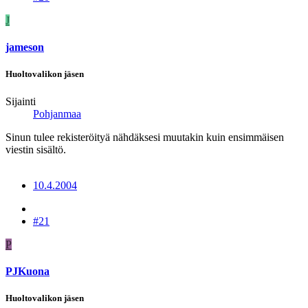
J
jameson
Huoltovalikon jäsen
Sijainti
Pohjanmaa
Sinun tulee rekisteröityä nähdäksesi muutakin kuin ensimmäisen
viestin sisältö.
10.4.2004
#21
P
PJKuona
Huoltovalikon jäsen