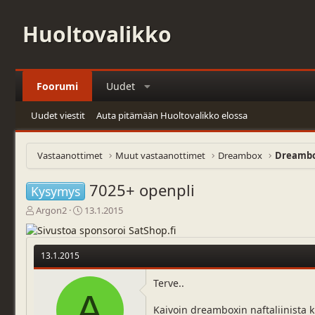
Huoltovalikko
Foorumi
Uudet
Uudet viestit
Auta pitämään Huoltovalikko elossa
Vastaanottimet
Muut vastaanottimet
Dreambox
Dreambox
7025+ openpli
Kysymys
V
A
Argon2
13.1.2015
i
l
e
o
s
i
13.1.2015
t
t
i
u
Terve..
k
s
A
e
p
Kaivoin dreamboxin naftaliinista k
t
ä