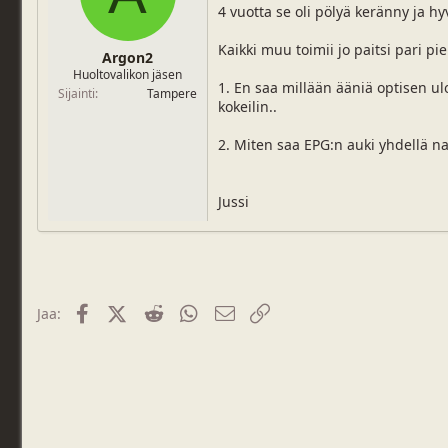
4 vuotta se oli pölyä keränny ja hy
j
i
u
v
n
ä
Kaikki muu toimii jo paitsi pari pie
Argon2
a
m
Huoltovalikon jäsen
l
ä
1. En saa millään ääniä optisen ulo
Sijainti
Tampere
o
ä
kokeilin..
i
r
t
ä
2. Miten saa EPG:n auki yhdellä na
t
a
j
Jussi
a
Facebook
X (Twitter)
Reddit
WhatsApp
Sähköposti
Linkki
Jaa: