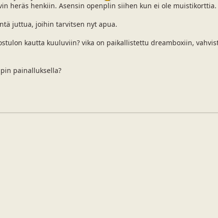
vin heräs henkiin. Asensin openplin siihen kun ei ole muistikorttia.
ntä juttua, joihin tarvitsen nyt apua.
stulon kautta kuuluviin? vika on paikallistettu dreamboxiin, vahvisti
pin painalluksella?