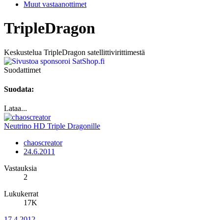
Muut vastaanottimet
TripleDragon
Keskustelua TripleDragon satellittivirittimestä
Suodattimet
Suodata:
Lataa...
Neutrino HD Triple Dragonille
chaoscreator
24.6.2011
Vastauksia
2
Lukukerrat
17K
17.4.2012