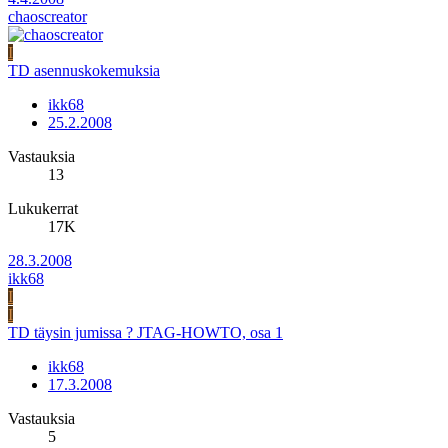
chaoscreator
I
TD asennuskokemuksia
ikk68
25.2.2008
Vastauksia
13
Lukukerrat
17K
28.3.2008
ikk68
I
I
TD täysin jumissa ? JTAG-HOWTO, osa 1
ikk68
17.3.2008
Vastauksia
5