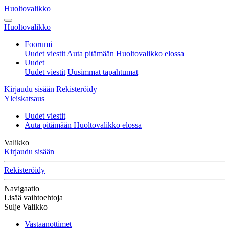
Huoltovalikko
Huoltovalikko
Foorumi
Uudet viestit
Auta pitämään Huoltovalikko elossa
Uudet
Uudet viestit
Uusimmat tapahtumat
Kirjaudu sisään
Rekisteröidy
Yleiskatsaus
Uudet viestit
Auta pitämään Huoltovalikko elossa
Valikko
Kirjaudu sisään
Rekisteröidy
Navigaatio
Lisää vaihtoehtoja
Sulje Valikko
Vastaanottimet