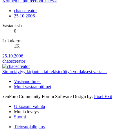
Kolmen napin reeboot TD:ssä
chaoscreator
25.10.2006
Vastauksia
0
Lukukerrat
1K
25.10.2006
chaoscreator
Sinun täytyy kirjautua tai rekisteröityä voidaksesi vastata.
Vastaanottimet
Muut vastaanottimet
xenForo Community Forum Software
Design by:
Pixel Exit
Ulkoasun valinta
Muuta leveys
Suomi
Tietosuojalinjaus