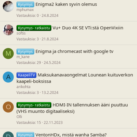
Enigma2 kaken syvin olemus
Kysymys
mphumax
Vastauksia
0
24.8.2024
Vu+ Duo 4K SE VTi:stä OpenVixiin
Kysymys- ratkaistu
softis
Vastauksia
3
21.8.2024
Enigma ja chromecast with google tv
Kysymys
M
m_kane
Vastauksia
29
24.5.2024
Maksukanavaongelmat Lounean kuituverkon
KaapeliTV
A
kaapeli-boksissa
arikohta
Vastauksia
3
13.2.2024
HDMI-IN tallennuksen ääni puuttuu
Kysymys- ratkaistu
O
(VHS muunto digitaaliseksi)
Olli
Vastauksia
15
22.11.2023
VentonHDx, mistä wanha Samba?
Kysymys
D