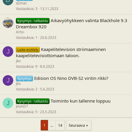
d2mac
Vastauksia
3
13.11.2023
Aikavyöhykkeen valinta Blackhole 9.3
Kysymys- ratkaistu
Dreambox 920
Artsi-
Vastauksia
1
20.6.2023
Kaapelitelevision striimaaminen
Laite-esittely
J
kaapelitelevisiottomaan taloon.
jko
Vastauksia
9
8.6.2023
Edision OS Nino DVB-S2 viritin rikki?
Kysymys
J
jko
Vastauksia
2
5.6.2023
Toiminto kun tallenne loppuu
Kysymys- ratkaistu
J
Jouni57
Vastauksia
5
23.5.2023
1
...
14
Seuraava