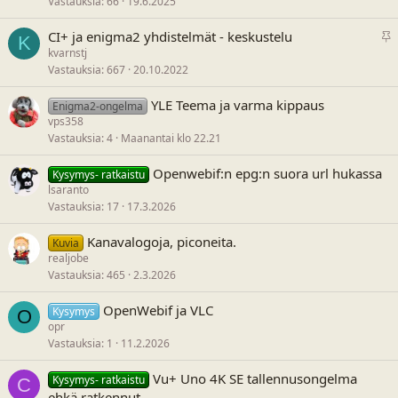
Vastauksia
66
19.6.2025
v
ä
P
CI+ ja enigma2 yhdistelmät - keskustelu
K
y
kvarnstj
s
Vastauksia
667
20.10.2022
y
v
YLE Teema ja varma kippaus
Enigma2-ongelma
ä
vps358
Vastauksia
4
Maanantai klo 22.21
Openwebif:n epg:n suora url hukassa
Kysymys- ratkaistu
lsaranto
Vastauksia
17
17.3.2026
Kanavalogoja, piconeita.
Kuvia
realjobe
Vastauksia
465
2.3.2026
OpenWebif ja VLC
Kysymys
O
opr
Vastauksia
1
11.2.2026
Vu+ Uno 4K SE tallennusongelma
Kysymys- ratkaistu
C
ehkä ratkennut