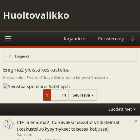
Huoltovalikko
Kirjaudu sisään
Rekisteröidy
Enigma2
Enigma2 yleistä keskustelua
Keskustelua Enigma2-käyttöliittymään liittyvistä asioista
1
...
14
Seuraava
Suodattimet
P
CI+ ja enigma2, toimivaksi havaitut yhdistelmät
y
(keskustelut/kysymykset toisessa ketjussa)
s
Samzam
y