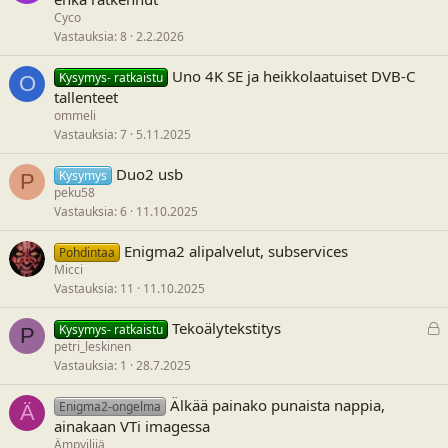
Cyco
Vastauksia
8
2.2.2026
Uno 4K SE ja heikkolaatuiset DVB-C
Kysymys- ratkaistu
O
tallenteet
ommeli
Vastauksia
7
5.11.2025
Duo2 usb
Kysymys
P
peku58
Vastauksia
6
11.10.2025
Enigma2 alipalvelut, subservices
Pohdintaa
Micci
Vastauksia
11
11.10.2025
L
Tekoälytekstitys
Kysymys- ratkaistu
P
u
petri_leskinen
k
Vastauksia
1
28.7.2025
i
t
Älkää painako punaista nappia,
Enigma2-ongelma
Ä
t
ainakaan VTi imagessa
u
Ämpyilijä