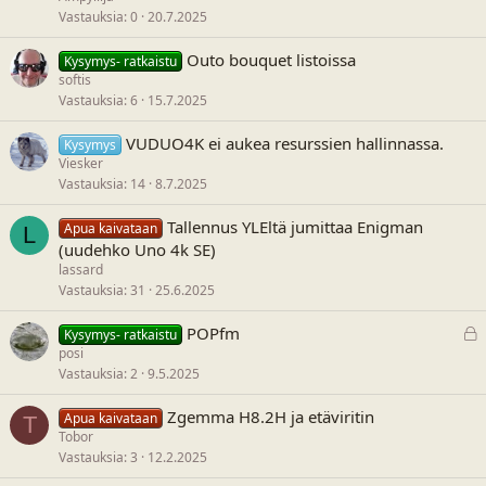
Vastauksia
0
20.7.2025
Outo bouquet listoissa
Kysymys- ratkaistu
softis
Vastauksia
6
15.7.2025
VUDUO4K ei aukea resurssien hallinnassa.
Kysymys
Viesker
Vastauksia
14
8.7.2025
Tallennus YLEltä jumittaa Enigman
Apua kaivataan
L
(uudehko Uno 4k SE)
lassard
Vastauksia
31
25.6.2025
L
POPfm
Kysymys- ratkaistu
u
posi
k
Vastauksia
2
9.5.2025
i
t
Zgemma H8.2H ja etäviritin
Apua kaivataan
T
t
Tobor
u
Vastauksia
3
12.2.2025