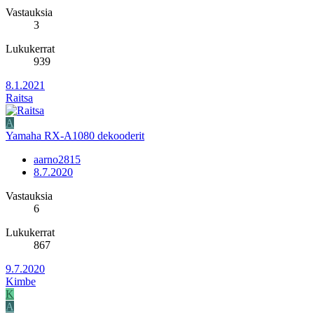
Vastauksia
3
Lukukerrat
939
8.1.2021
Raitsa
A
Yamaha RX-A1080 dekooderit
aarno2815
8.7.2020
Vastauksia
6
Lukukerrat
867
9.7.2020
Kimbe
K
A