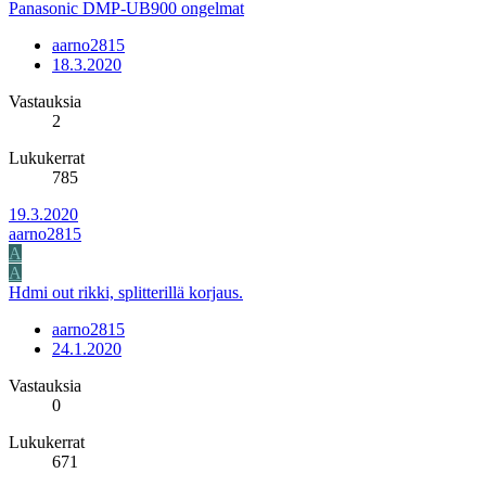
Panasonic DMP-UB900 ongelmat
aarno2815
18.3.2020
Vastauksia
2
Lukukerrat
785
19.3.2020
aarno2815
A
A
Hdmi out rikki, splitterillä korjaus.
aarno2815
24.1.2020
Vastauksia
0
Lukukerrat
671