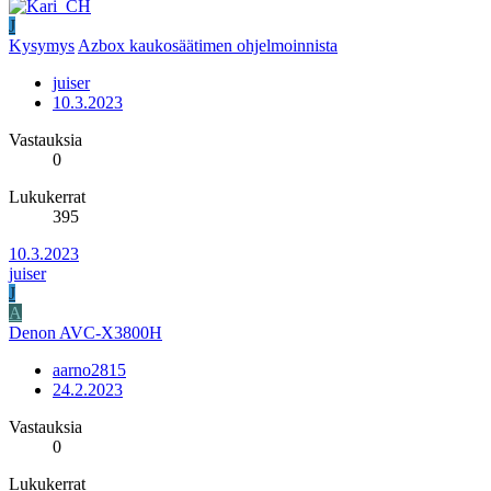
J
Kysymys
Azbox kaukosäätimen ohjelmoinnista
juiser
10.3.2023
Vastauksia
0
Lukukerrat
395
10.3.2023
juiser
J
A
Denon AVC-X3800H
aarno2815
24.2.2023
Vastauksia
0
Lukukerrat