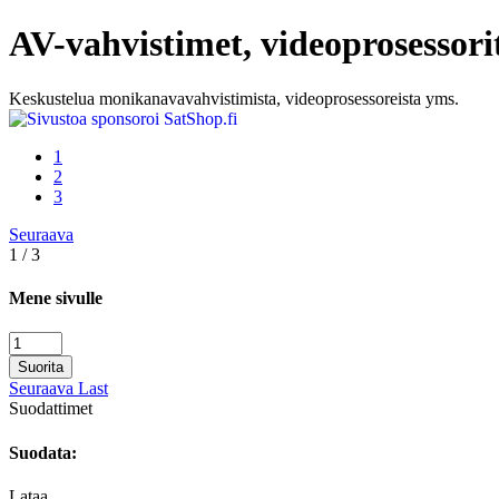
AV-vahvistimet, videoprosessori
Keskustelua monikanavavahvistimista, videoprosessoreista yms.
1
2
3
Seuraava
1 / 3
Mene sivulle
Suorita
Seuraava
Last
Suodattimet
Suodata:
Lataa...