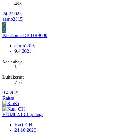
498
24.2.2023
aarno2815
A
A
Panasonic DP-UB9000
aarno2815
9.4.2021
Vastauksia
1
Lukukerrat
716
9.4.2021
Raitsa
HDMI 2.1 Chip bugi
Kari_CH
24.10.2020