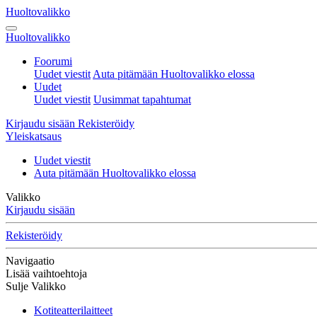
Huoltovalikko
Huoltovalikko
Foorumi
Uudet viestit
Auta pitämään Huoltovalikko elossa
Uudet
Uudet viestit
Uusimmat tapahtumat
Kirjaudu sisään
Rekisteröidy
Yleiskatsaus
Uudet viestit
Auta pitämään Huoltovalikko elossa
Valikko
Kirjaudu sisään
Rekisteröidy
Navigaatio
Lisää vaihtoehtoja
Sulje Valikko
Kotiteatterilaitteet