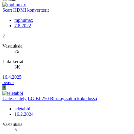
Scart HDMI konvertterit
mphumax
7.8.2022
2
Vastauksia
26
Lukukerrat
3K
16.4.2025
beavis
B
Laite-esittely
LG BP250 Blu-ray-soitin kokeilussa
teletabbi
16.2.2024
Vastauksia
5