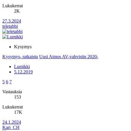
Lukukerrat
2K
27.3.2024
teletabbi
Kysymys
Kysymys- ratkaistu
Uusi Atmos AV-vahvistin 2020-
Lumikki
5.12.2019
5
6
7
Vastauksia
153
Lukukerrat
17K
24.1.2024
Kari_CH